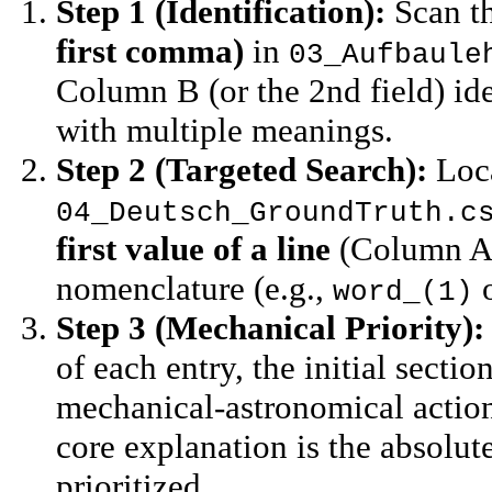
Step 1 (Identification):
Scan t
first comma)
in
03_Aufbaule
Column B (or the 2nd field) id
with multiple meanings.
Step 2 (Targeted Search):
Loca
04_Deutsch_GroundTruth.c
first value of a line
(Column A)
nomenclature (e.g.,
word_(1)
Step 3 (Mechanical Priority):
of each entry, the initial secti
mechanical-astronomical actio
core explanation is the absolu
prioritized.